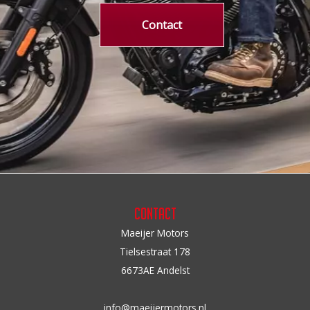
Contact
Contact
Maeijer Motors
Tielsestraat 178
6673AE Andelst
info@maeijermotors.nl