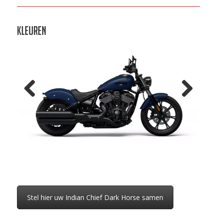
Kleuren
Previo
Next
us
Stel hier uw Indian Chief Dark Horse samen