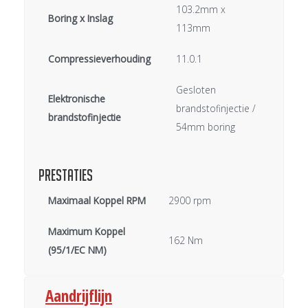
103.2mm x
Boring x Inslag
113mm
Compressieverhouding
11.0.1
Gesloten
Elektronische
brandstofinjectie /
brandstofinjectie
54mm boring
Prestaties
Maximaal Koppel RPM
2900 rpm
Maximum Koppel
162 Nm
(95/1/EC NM)
Aandrijflijn