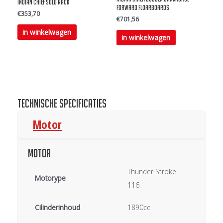
op
Indian Chief Solo Rack
Forward Floarboards
€
353,70
de
€
701,56
productpagina
in winkelwagen
in winkelwagen
Technische specificaties
Motor
Motor
Thunder Stroke
Motorype
116
Cilinderinhoud
1890cc