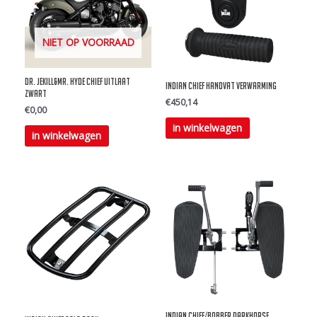
NIET OP VOORRAAD
Dr. Jekill&Mr. Hyde Chief uitlaat
Indian Chief Handvat verwarming
zwart
€
450,14
€
0,00
in winkelwagen
Dit
in winkelwagen
product
heeft
meerdere
variaties.
Deze
optie
kan
gekozen
worden
Indian Chief/Bobber Darkhorse