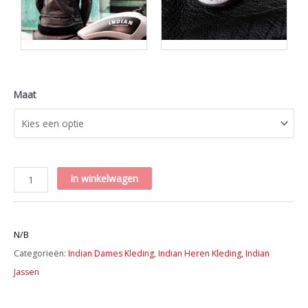
Maat
Indian
in winkelwagen
Blake
Leather
Artikelnummer:
Riding
N/B
Jacket,
Categorieën:
Indian Dames Kleding
,
Indian Heren Kleding
,
Indian
Black
Jassen
aantal