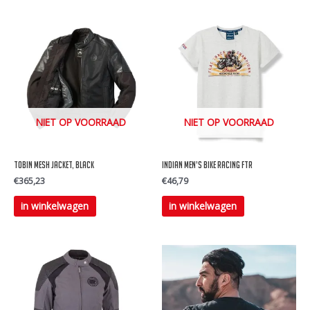
NIET OP VOORRAAD
NIET OP VOORRAAD
Tobin Mesh Jacket, Black
Indian Men’s Bike Racing FTR
€
365,23
€
46,79
Dit
Dit
in winkelwagen
in winkelwagen
product
product
heeft
heeft
meerdere
meerdere
variaties.
variaties.
Deze
Deze