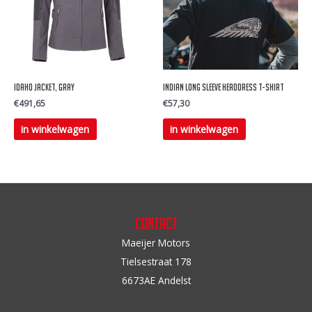
optie
optie
kan
kan
gekozen
gekozen
worden
worden
op
op
IDAHO JACKET, GRAY
Indian long Sleeve Headdress T-Shirt
de
de
€
491,65
€
57,30
productpagina
productpagina
Dit
Dit
in winkelwagen
in winkelwagen
product
product
heeft
heeft
meerdere
meerdere
variaties.
variaties.
Deze
Deze
Contact
optie
optie
Maeijer Motors
kan
kan
Tielsestraat 178
gekozen
gekozen
6673AE Andelst
worden
worden
op
op