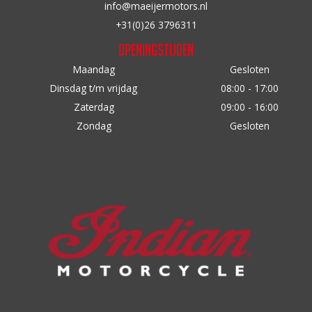
info@maeijermotors.nl
de
de
+31(0)26 3796311
productpagina
productpagina
Openingstijden
Maandag
Gesloten
Dinsdag t/m vrijdag
08:00 - 17:00
Zaterdag
09:00 - 16:00
Zondag
Gesloten