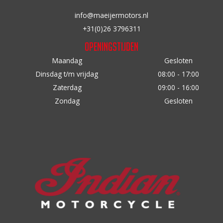
op
info@maeijermotors.nl
de
+31(0)26 3796311
productpagina
Openingstijden
Maandag
Gesloten
Dinsdag t/m vrijdag
08:00 - 17:00
Zaterdag
09:00 - 16:00
Zondag
Gesloten