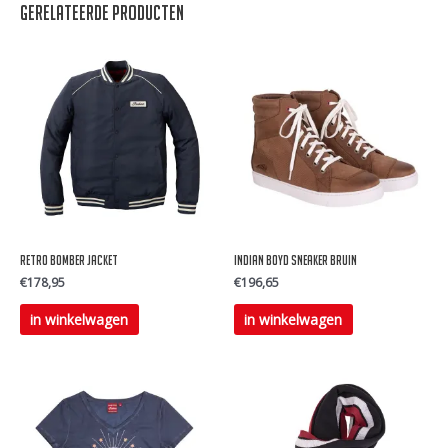
Gerelateerde producten
Retro bomber jacket
Indian BOYD Sneaker Bruin
€
178,95
€
196,65
Dit
Dit
in winkelwagen
in winkelwagen
product
product
heeft
heeft
meerdere
meerdere
variaties.
variaties.
Deze
Deze