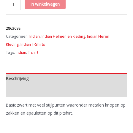
Indian
in winkelwagen
Mens
Casual
Artikelnummer:
Shirt
2863698
aantal
Categorieën:
Indian
,
Indian Helmen en kleding
,
Indian Heren
Kleding
,
Indian T-Shirts
Tags:
indian
,
T shirt
Beschrijving
Extra informatie
Basic zwart met veel stijlpunten waaronder metalen knopen op
zakken en epauletten op dit pitshirt.