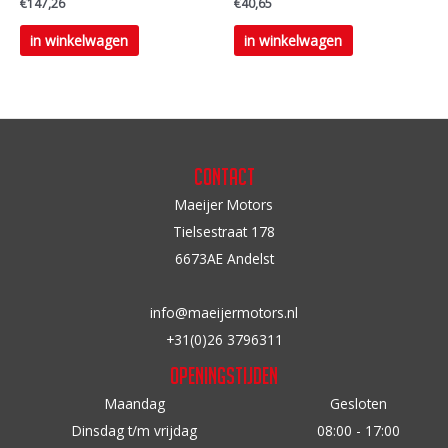
€
147,26
€
40,65
productpagina
Dit
in winkelwagen
in winkelwagen
product
heeft
meerdere
variaties.
Deze
Contact
optie
Maeijer Motors
kan
Tielsestraat 178
gekozen
6673AE Andelst
worden
op
info@maeijermotors.nl
de
+31(0)26 3796311
productpagina
Openingstijden
Maandag
Gesloten
Dinsdag t/m vrijdag
08:00 - 17:00