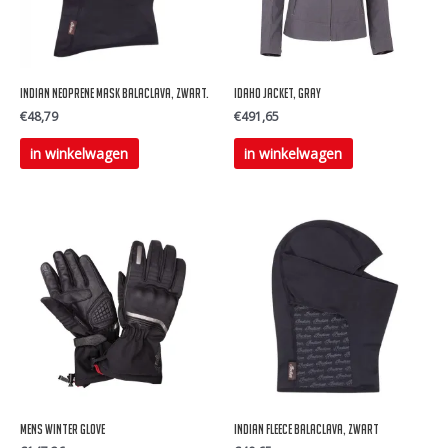
Indian Neoprene mask balaclava, zwart.
IDAHO JACKET, GRAY
€
48,79
€
491,65
Dit
in winkelwagen
in winkelwagen
product
heeft
meerdere
variaties.
Deze
optie
kan
gekozen
worden
op
mens winter glove
Indian Fleece balaclava, zwart
de