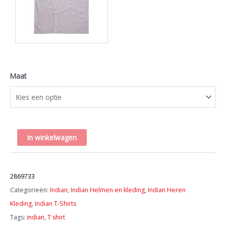
Maat
Indian
in winkelwagen
Men's
montage
Artikelnummer:
t
2869733
shirt
Categorieën:
Indian
,
Indian Helmen en kleding
,
Indian Heren
aantal
Kleding
,
Indian T-Shirts
Tags:
indian
,
T shirt