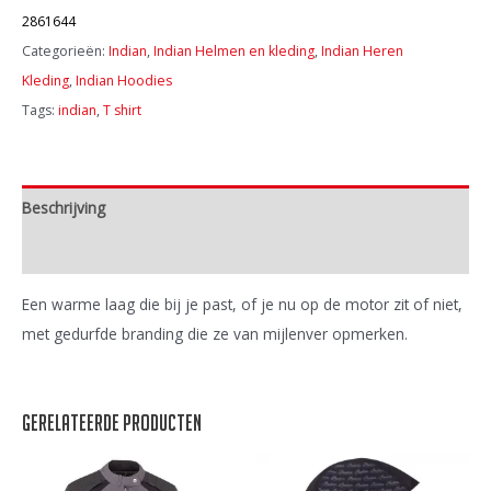
Thru
2861644
fleece
Categorieën:
Indian
,
Indian Helmen en kleding
,
Indian Heren
aantal
Kleding
,
Indian Hoodies
Tags:
indian
,
T shirt
Beschrijving
Extra informatie
Een warme laag die bij je past, of je nu op de motor zit of niet,
met gedurfde branding die ze van mijlenver opmerken.
Gerelateerde producten