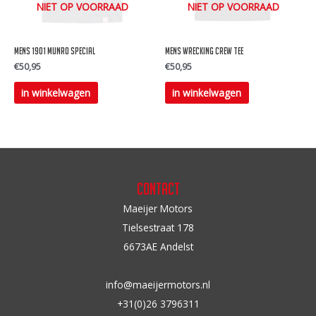
gekozen
NIET OP VOORRAAD
NIET OP VOORRAAD
worden
op
mens 1901 munro special
Mens wrecking crew tee
de
€
50,95
€
50,95
productpagina
Dit
Dit
in winkelwagen
in winkelwagen
product
product
heeft
heeft
meerdere
meerdere
variaties.
variaties.
Deze
Deze
Contact
optie
optie
Maeijer Motors
kan
kan
Tielsestraat 178
gekozen
gekozen
6673AE Andelst
worden
worden
op
op
info@maeijermotors.nl
de
de
+31(0)26 3796311
productpagina
productpagina