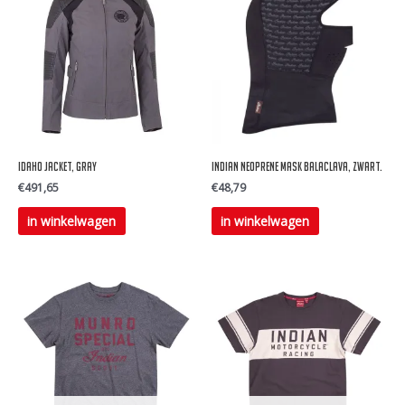
IDAHO JACKET, GRAY
Indian Neoprene mask balaclava, zwart.
€
491,65
€
48,79
Dit
in winkelwagen
in winkelwagen
product
heeft
meerdere
variaties.
Deze
optie
kan