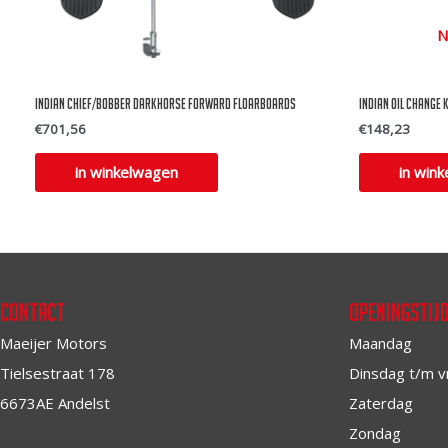
de
N
productpagina
Indian Chief/Bobber Darkhorse Forward Floarboards
Indian Oil change
€
701,56
€
148,23
in winkelwagen
in win
Contact
Openingstij
Maeijer Motors
Maandag
Tielsestraat 178
Dinsdag t/m v
6673AE Andelst
Zaterdag
Zondag