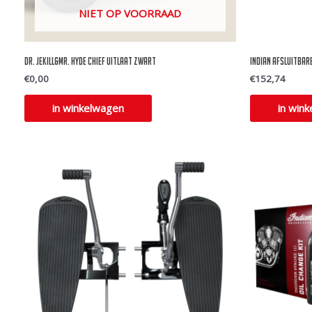
NIET OP VOORRAAD
Dr. Jekill&Mr. Hyde Chief uitlaat zwart
Indian Afsluitbar
€
0,00
€
152,74
Dit
in winkelwagen
in win
product
heeft
meerdere
variaties.
Deze
optie
kan
gekozen
worden
op