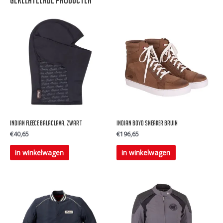
Gerelateerde producten
Indian Fleece balaclava, zwart
Indian BOYD Sneaker Bruin
€
40,65
€
196,65
Dit
in winkelwagen
in winkelwagen
product
heeft
meerdere
variaties.
Deze