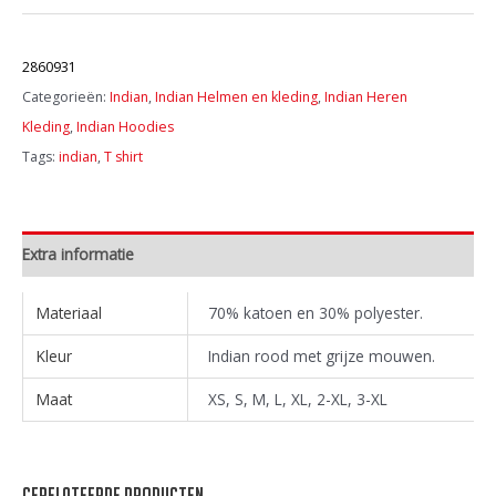
-
Legend
Artikelnummer:
Hoodie
2860931
aantal
Categorieën:
Indian
,
Indian Helmen en kleding
,
Indian Heren
Kleding
,
Indian Hoodies
Tags:
indian
,
T shirt
Extra informatie
Materiaal
70% katoen en 30% polyester.
Kleur
Indian rood met grijze mouwen.
Maat
XS, S, M, L, XL, 2-XL, 3-XL