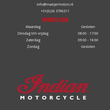
op
op
info@maeijermotors.nl
de
de
+31(0)26 3796311
productpagina
productpagina
Openingstijden
Maandag
Gesloten
Dinsdag t/m vrijdag
08:00 - 17:00
Zaterdag
09:00 - 16:00
Zondag
Gesloten