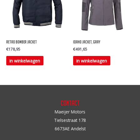
optie
kan
gekozen
worden
op
Retro bomber jacket
IDAHO JACKET, GRAY
de
€
178,95
€
491,65
productpagina
Dit
Dit
in winkelwagen
in winkelwagen
product
product
heeft
heeft
meerdere
meerdere
variaties.
variaties.
Deze
Deze
Contact
optie
optie
Maeijer Motors
kan
kan
Tielsestraat 178
gekozen
gekozen
6673AE Andelst
worden
worden